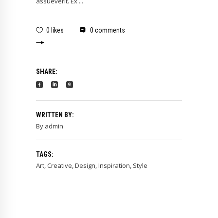
assueverit. Ex
0 likes
0 comments
SHARE:
WRITTEN BY:
By
admin
TAGS:
Art
,
Creative
,
Design
,
Inspiration
,
Style