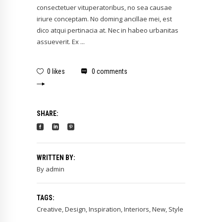
consectetuer vituperatoribus, no sea causae
iriure conceptam. No doming ancillae mei, est
dico atqui pertinacia at. Nec in habeo urbanitas
assueverit. Ex
0 likes
0 comments
SHARE:
WRITTEN BY:
By
admin
TAGS:
Creative
,
Design
,
Inspiration
,
Interiors
,
New
,
Style