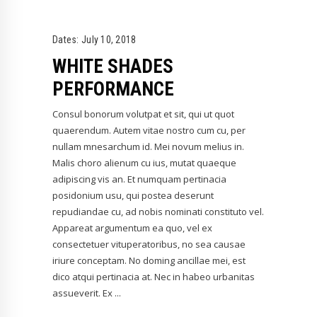
Dates:
July 10, 2018
WHITE SHADES
PERFORMANCE
Consul bonorum volutpat et sit, qui ut quot
quaerendum. Autem vitae nostro cum cu, per
nullam mnesarchum id. Mei novum melius in.
Malis choro alienum cu ius, mutat quaeque
adipiscing vis an. Et numquam pertinacia
posidonium usu, qui postea deserunt
repudiandae cu, ad nobis nominati constituto vel.
Appareat argumentum ea quo, vel ex
consectetuer vituperatoribus, no sea causae
iriure conceptam. No doming ancillae mei, est
dico atqui pertinacia at. Nec in habeo urbanitas
assueverit. Ex