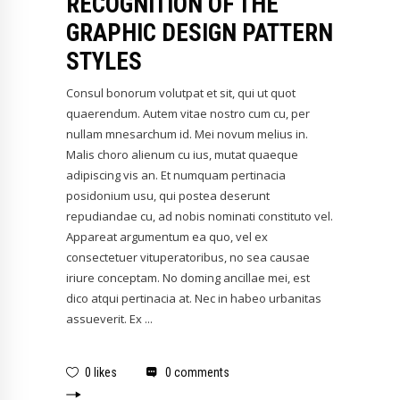
RECOGNITION OF THE
GRAPHIC DESIGN PATTERN
STYLES
Consul bonorum volutpat et sit, qui ut quot
quaerendum. Autem vitae nostro cum cu, per
nullam mnesarchum id. Mei novum melius in.
Malis choro alienum cu ius, mutat quaeque
adipiscing vis an. Et numquam pertinacia
posidonium usu, qui postea deserunt
repudiandae cu, ad nobis nominati constituto vel.
Appareat argumentum ea quo, vel ex
consectetuer vituperatoribus, no sea causae
iriure conceptam. No doming ancillae mei, est
dico atqui pertinacia at. Nec in habeo urbanitas
assueverit. Ex
0 likes
0 comments