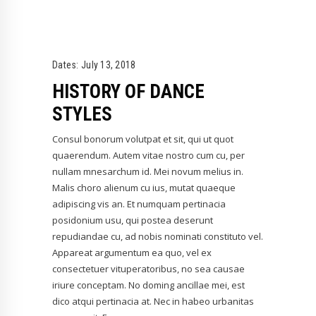
Dates:
July 13, 2018
HISTORY OF DANCE
STYLES
Consul bonorum volutpat et sit, qui ut quot
quaerendum. Autem vitae nostro cum cu, per
nullam mnesarchum id. Mei novum melius in.
Malis choro alienum cu ius, mutat quaeque
adipiscing vis an. Et numquam pertinacia
posidonium usu, qui postea deserunt
repudiandae cu, ad nobis nominati constituto vel.
Appareat argumentum ea quo, vel ex
consectetuer vituperatoribus, no sea causae
iriure conceptam. No doming ancillae mei, est
dico atqui pertinacia at. Nec in habeo urbanitas