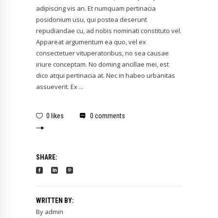
adipiscing vis an. Et numquam pertinacia
posidonium usu, qui postea deserunt
repudiandae cu, ad nobis nominati constituto vel.
Appareat argumentum ea quo, vel ex
consectetuer vituperatoribus, no sea causae
iriure conceptam. No doming ancillae mei, est
dico atqui pertinacia at. Nec in habeo urbanitas
assueverit. Ex
0 likes
0 comments
SHARE:
WRITTEN BY:
By
admin