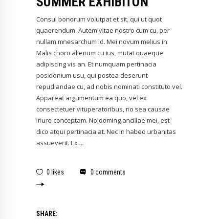
SUMMER EXHIBITON
Consul bonorum volutpat et sit, qui ut quot
quaerendum. Autem vitae nostro cum cu, per
nullam mnesarchum id. Mei novum melius in.
Malis choro alienum cu ius, mutat quaeque
adipiscing vis an. Et numquam pertinacia
posidonium usu, qui postea deserunt
repudiandae cu, ad nobis nominati constituto vel.
Appareat argumentum ea quo, vel ex
consectetuer vituperatoribus, no sea causae
iriure conceptam. No doming ancillae mei, est
dico atqui pertinacia at. Nec in habeo urbanitas
assueverit. Ex
0 likes
0 comments
SHARE: