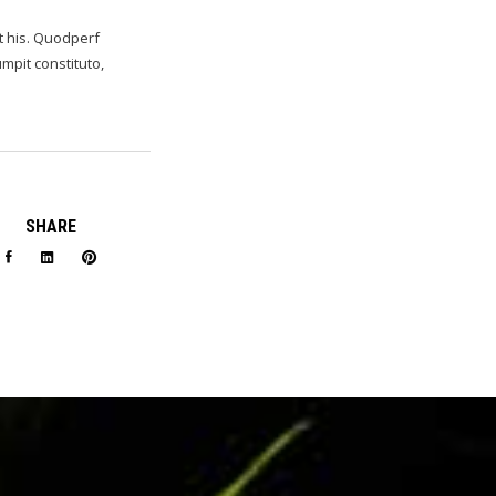
ut his. Quodperf
mpit constituto,
SHARE