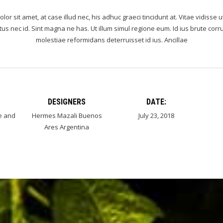
or sit amet, at case illud nec, his adhuc graeci tincidunt at. Vitae vidisse 
us nec id. Sint magna ne has. Ut illum simul regione eum. Id ius brute corru
molestiae reformidans deterruisset id ius. Ancillae
DESIGNERS
DATE:
e and
Hermes Mazali Buenos
July 23, 2018
Ares Argentina