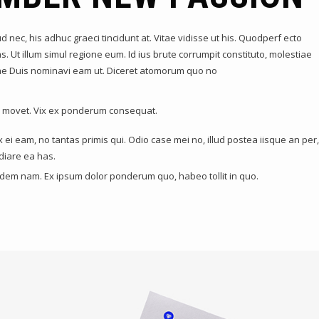
ud nec, his adhuc graeci tincidunt at. Vitae vidisse ut his. Quodperf ecto
. Ut illum simul regione eum. Id ius brute corrumpit constituto, molestiae
llae Duis nominavi eam ut. Diceret atomorum quo no
ia movet. Vix ex ponderum consequat.
 ei eam, no tantas primis qui. Odio case mei no, illud postea iisque an per
diare ea has.
uidem nam. Ex ipsum dolor ponderum quo, habeo tollit in quo.