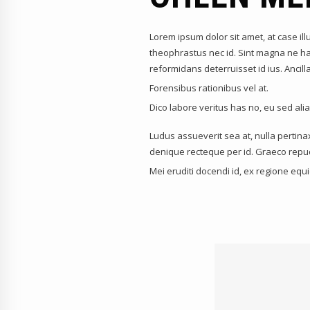
Lorem ipsum dolor sit amet, at case ill
theophrastus nec id. Sint magna ne has
reformidans deterruisset id ius. Anci
Forensibus rationibus vel at.
Dico labore veritus has no, eu sed al
Ludus assueverit sea at, nulla pertinax
denique recteque per id. Graeco repu
Mei eruditi docendi id, ex regione eq