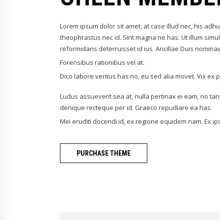
Lorem ipsum dolor sit amet, at case illud nec, his adhuc
theophrastus nec id. Sint magna ne has. Ut illum simul
reformidans deterruisset id ius. Ancillae Duis nomin
Forensibus rationibus vel at.
Dico labore veritus has no, eu sed alia movet. Vix e
Ludus assueverit sea at, nulla pertinax ei eam, no tant
denique recteque per id. Graeco repudiare ea has.
Mei eruditi docendi id, ex regione equidem nam. Ex ip
PURCHASE THEME