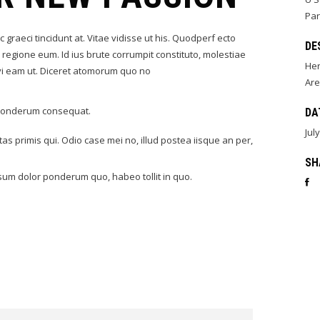
Par
 graeci tincidunt at. Vitae vidisse ut his. Quodperf ecto
DE
 regione eum. Id ius brute corrumpit constituto, molestiae
He
avi eam ut. Diceret atomorum quo no
Are
x ponderum consequat.
DA
Jul
as primis qui. Odio case mei no, illud postea iisque an per,
SH
sum dolor ponderum quo, habeo tollit in quo.