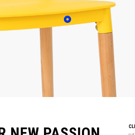
CL
R NEW PASSION
U S