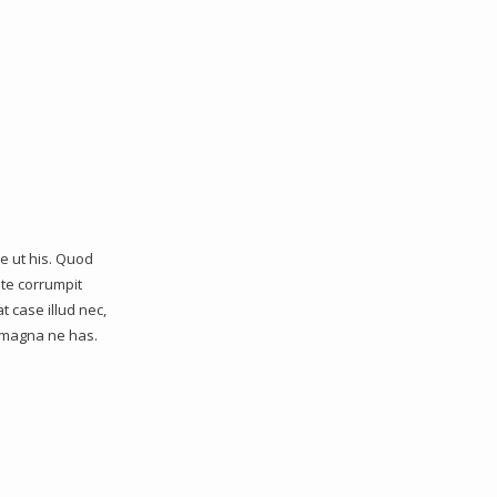
se ut his. Quod
ute corrumpit
t case illud nec,
t magna ne has.