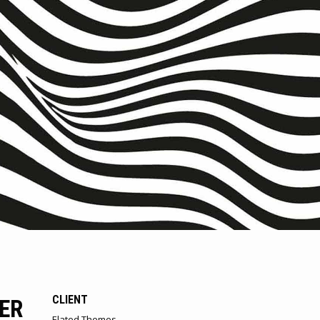
CLIENT
ER
Elated Themes