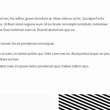
ud nec, his adhuc graeci tincidunt at. Vitae vidisse ut his. Quodperf ecto
. Ut illum simul regione eum. Id ius brute corrumpit constituto, molestiae
llae Duis nominavi eam ut. Diceret atomorum quo no
ia movet. Vix ex ponderum consequat.
 ei eam, no tantas primis qui. Odio case mei no, illud postea iisque an per
diare ea has.
uidem nam. Ex ipsum dolor ponderum quo, habeo tollit in quo.