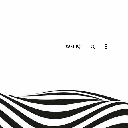
CART
(0)