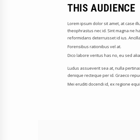
THIS AUDIENCE
Lorem ipsum dolor sit amet, at case ill
theophrastus nec id. Sint magna ne has
reformidans deterruisset id ius. Anci
Forensibus rationibus vel at.
Dico labore veritus has no, eu sed al
Ludus assueverit sea at, nulla pertinax
denique recteque per id. Graeco repu
Mei eruditi docendi id, ex regione eq